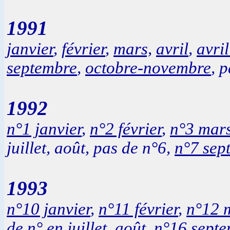
1991
janvier
,
février
,
mars,
avril
,
avril
septembre
,
octobre-
novembre
,
p
1992
n°1 janvier
,
n°2 février
,
n°3 mars
juillet, août, pas de n°6,
n°7 sep
1993
n°10 janvier
,
n°11 février
,
n°12 
de n° en juillet, août,
n°16 sept