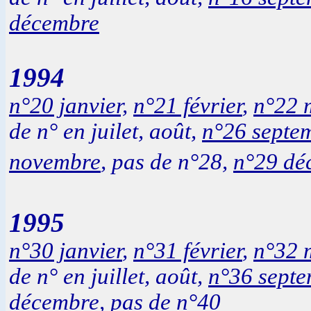
décembre
1994
n°20 janvier,
n°21 février
,
n°22 
de n° en juilet, août,
n°26 septe
novembre
, pas de n°28,
n°29 dé
1995
n°30 janvier
,
n°31 février
,
n°32 
de n° en juillet, août,
n°36 sept
décembre,
pas de n°40