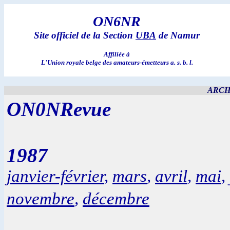
ON6NR
Site officiel de la Section
UBA
de Namur
Affiliée à
L'Union royale belge des amateurs-émetteurs a. s. b. l.
ARCH
ON0NRevue
1987
janvier-février
,
mars
,
avril
,
mai
,
novembre
,
décembre